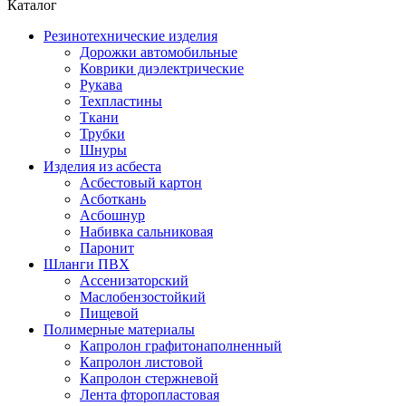
Каталог
Резинотехнические изделия
Дорожки автомобильные
Коврики диэлектрические
Рукава
Техпластины
Ткани
Трубки
Шнуры
Изделия из асбеста
Асбестовый картон
Асботкань
Асбошнур
Набивка сальниковая
Паронит
Шланги ПВХ
Ассенизаторский
Маслобензостойкий
Пищевой
Полимерные материалы
Капролон графитонаполненный
Капролон листовой
Капролон стержневой
Лента фторопластовая