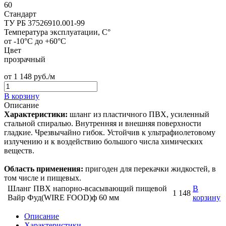
60
Стандарт
ТУ РБ 37526910.001-99
Температура эксплуатации, C°
от -10°C до +60°C
Цвет
прозрачный
от
1 148
руб./м
В корзину
Описание
Характеристики:
шланг из пластичного ПВХ, усиленный
стальной спиралью. Внутренняя и внешняя поверхности
гладкие. Чрезвычайно гибок. Устойчив к ультрафиолетовому
излучению и к воздействию большого числа химических
веществ.
Область применения:
пригоден для перекачки жидкостей, в
том числе и пищевых.
Шланг ПВХ напорно-всасывающий пищевой
В
1 148
Вайр Фуд(WIRE FOOD)ф 60 мм
корзину
Описание
Характеристики