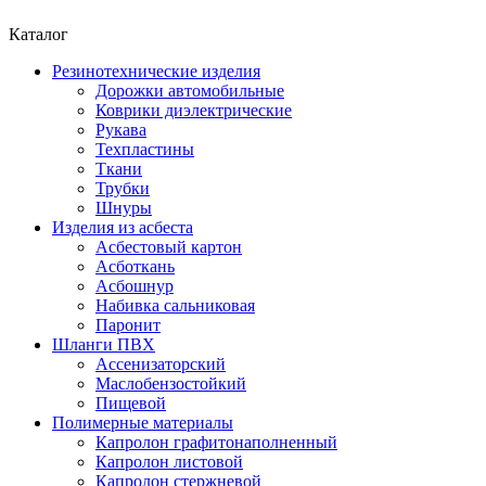
Каталог
Резинотехнические изделия
Дорожки автомобильные
Коврики диэлектрические
Рукава
Техпластины
Ткани
Трубки
Шнуры
Изделия из асбеста
Асбестовый картон
Асботкань
Асбошнур
Набивка сальниковая
Паронит
Шланги ПВХ
Ассенизаторский
Маслобензостойкий
Пищевой
Полимерные материалы
Капролон графитонаполненный
Капролон листовой
Капролон стержневой