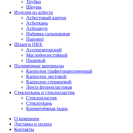
Трубки
Шнуры
Изделия из асбеста
Асбестовый картон
Асботкань
Асбошнур
Набивка сальниковая
Паронит
Шланги ПВХ
Ассенизаторский
Маслобензостойкий
Пищевой
Полимерные материалы
Капролон графитонаполненный
Капролон листовой
Капролон стержневой
Лента фторопластовая
Стеклоткань и стеклопластик
Стеклопластик
Стеклоткань
Кремнезёмная ткань
О компании
Доставка и оплата
Контакты