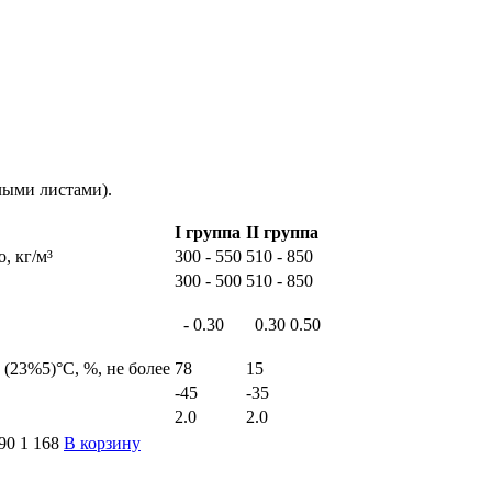
лыми листами).
I группа
II группа
, кг/м³
300 - 550
510 - 850
300 - 500
510 - 850
- 0.30
0.30 0.50
(23%5)°С, %, не более
78
15
-45
-35
2.0
2.0
90
1 168
В корзину