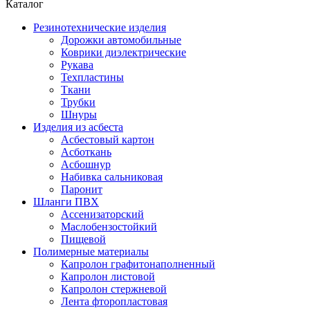
Каталог
Резинотехнические изделия
Дорожки автомобильные
Коврики диэлектрические
Рукава
Техпластины
Ткани
Трубки
Шнуры
Изделия из асбеста
Асбестовый картон
Асботкань
Асбошнур
Набивка сальниковая
Паронит
Шланги ПВХ
Ассенизаторский
Маслобензостойкий
Пищевой
Полимерные материалы
Капролон графитонаполненный
Капролон листовой
Капролон стержневой
Лента фторопластовая