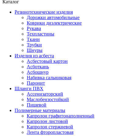
Каталог
Резинотехнические изделия
Дорожки автомобильные
Коврики диэлектрические
Рукава
Техпластины
Ткани
Трубки
Шнуры
Изделия из асбеста
Асбестовый картон
Асботкань
Асбошнур
Набивка сальниковая
Паронит
Шланги ПВХ
Ассенизаторский
Маслобензостойкий
Пищевой
Полимерные материалы
Капролон графитонаполненный
Капролон листовой
Капролон стержневой
Лента фторопластовая