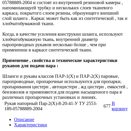
05788889-2004 и состоят из внутренней резиновой камеры ,
напоминающуей трубку и нескольких слоев тканевого
каркаса, покрытого слоем резины, образующего внешний
слой шланга . Каркас может быть как из синтетической , так и
хлобчатобумажной ткани.
Когда, в качестве усиления конструкии шланга, используют
хлобчатобумажную ткань, внутренний диаметр
паропроводных рукавов несколько болше , чем при
применении в каркасе синтетической ткани.
Применение , свойства и технические характеристики
рукавов для подачи пара :
Шланги и рукава классов ПАР-1(Х) и ПАР-2(Х) паровые,
паропроводные, пропарочные используются для пропарки,
пропаривания цистерн , автоцистерн , жд цистерн , емкостей ,
бензовозов и применяются для подачи насыщенного пара в
различных пропарочных установках и линиях.
Рукав напорный Пар-2(Х)-8-20-41-У ТУ 2553-
В
677
189-05788889-2004
корзину
Описание
Характеристики