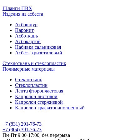
Шланги ПВХ
Изделия из асбеста
Асбошнур
Паронит
Асботкань
Асбокартон
Набивка сальниковая
Асбест хризотиловый
Стеклоткань и стеклопластик
Полимерные материалы
Стеклоткань
Стеклопластик
Лента фторопластовая
Капролон листовой
Капролон стержневой
Капролон графитонаполненный
+7 (831) 291-76-73
+7 (904) 391-76-73
Пн-Пт 9:00-17:00, без перерыва