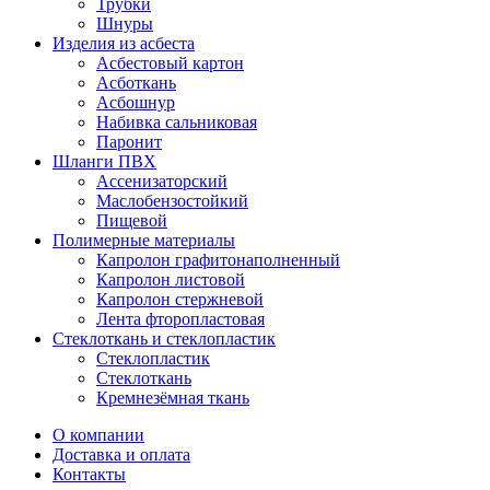
Трубки
Шнуры
Изделия из асбеста
Асбестовый картон
Асботкань
Асбошнур
Набивка сальниковая
Паронит
Шланги ПВХ
Ассенизаторский
Маслобензостойкий
Пищевой
Полимерные материалы
Капролон графитонаполненный
Капролон листовой
Капролон стержневой
Лента фторопластовая
Стеклоткань и стеклопластик
Стеклопластик
Стеклоткань
Кремнезёмная ткань
О компании
Доставка и оплата
Контакты