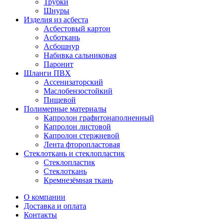
Трубки
Шнуры
Изделия из асбеста
Асбестовый картон
Асботкань
Асбошнур
Набивка сальниковая
Паронит
Шланги ПВХ
Ассенизаторский
Маслобензостойкий
Пищевой
Полимерные материалы
Капролон графитонаполненный
Капролон листовой
Капролон стержневой
Лента фторопластовая
Стеклоткань и стеклопластик
Стеклопластик
Стеклоткань
Кремнезёмная ткань
О компании
Доставка и оплата
Контакты