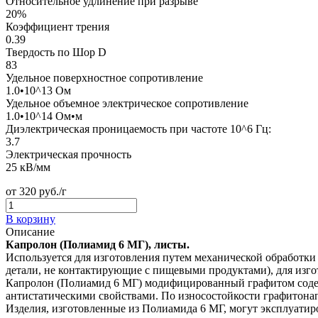
Относительное удлинение при разрыве
20%
Коэффициент трения
0.39
Твердость по Шор D
83
Удельное поверхностное сопротивление
1.0•10^13 Ом
Удельное объемное электрическое сопротивление
1.0•10^14 Ом•м
Диэлектрическая проницаемость при частоте 10^6 Гц:
3.7
Электрическая прочность
25 кВ/мм
от
320
руб./г
В корзину
Описание
Капролон (Полиамид 6 МГ), листы.
Используется для изготовления путем механической обработки
детали, не контактирующие с пищевыми продуктами), для изгот
Капролон (Полиамид 6 МГ) модифицированный графитом соде
антистатическими свойствами. По износостойкости графитона
Изделия, изготовленные из Полиамида 6 МГ, могут эксплуатиро