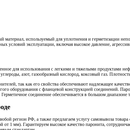
ый материал, используемый для уплотнения и герметизации неп
ных условий эксплуатации, включая высокое давление, агресси
ченное для использования с легкими и тяжелыми продуктами не
глероды, азот, газообразный кислород, коксовый газ. Плотность 
телей, так как его свойства обеспечивают надлежащее качество
угого оборудования с фланцевой конструкцией соединений. Пар
. Герметичное соединение обеспечивается в большом диапазоне те
оде
любой регион РФ, а также предлагаем услугу самовывоза товара
й от 1 мм). Гарантируем высокое качество паронита, сотруднич
левым стандартам.