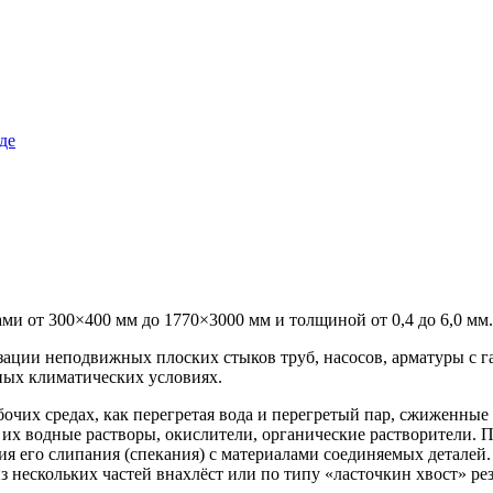
и от 300×400 мм до 1770×3000 мм и толщиной от 0,4 до 6,0 мм
изации неподвижных плоских стыков труб, насосов, арматуры с
ных климатических условиях.
бочих средах, как перегретая вода и перегретый пар, сжиженные
 их водные растворы, окислители, органические растворители.
я его слипания (спекания) с материалами соединяемых деталей
 из нескольких частей внахлёст или по типу «ласточкин хвост» р