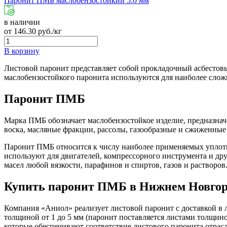
Паронит ПМБ маслобензостойкий 5.0 мм
в наличии
от
146.30
руб./кг
В корзину
Листовой паронит представляет собой прокладочный асбестов
маслобензостойкого паронита используются для наиболее слож
Паронит ПМБ
Марка ПМБ обозначает маслобензостойкое изделие, предназна
воска, масляные фракции, рассолы, газообразные и сжиженные у
Паронит ПМБ относится к числу наиболее применяемых уплотни
используют для двигателей, компрессорного инструмента и др
масел любой вязкости, парафинов и спиртов, газов и растворов
Купить паронит ПМБ в Нижнем Новгор
Компания «Аниол» реализует листовой паронит с доставкой в 
толщиной от 1 до 5 мм (паронит поставляется листами толщино
которые обеспечивают соответствие листового паронита отрас