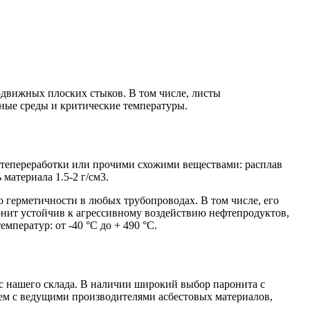
одвижных плоских стыков. В том числе, листы
вные среды и критические температуры.
фтепереработки или прочими схожими веществами: расплав
материала 1.5-2 г/см3.
 герметичности в любых трубопроводах. В том числе, его
онит устойчив к агрессивному воздействию нефтепродуктов,
мператур: от -40 °C до + 490 °C.
 с нашего склада. В наличии широкий выбор паронита с
аем с ведущими производителями асбестовых материалов,