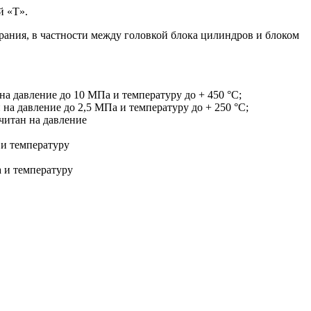
й «Т».
рания, в частности между головкой блока цилиндров и блоком
на давление до 10 МПа и температуру до + 450 °C;
 на давление до 2,5 МПа и температуру до + 250 °C;
считан на давление
 и температуру
а и температуру