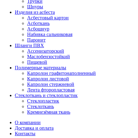
Трубки
Шнуры
Изделия из асбеста
Асбестовый картон
Асботкань
Асбошнур
Набивка сальниковая
Паронит
Шланги ПВХ
Ассенизаторский
Маслобензостойкий
Пищевой
Полимерные материалы
Капролон графитонаполненный
Капролон листовой
Капролон стержневой
Лента фторопластовая
Стеклоткань и стеклопластик
Стеклопластик
Стеклоткань
Кремнезёмная ткань
О компании
Доставка и оплата
Контакты