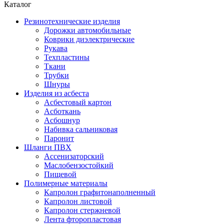
Каталог
Резинотехнические изделия
Дорожки автомобильные
Коврики диэлектрические
Рукава
Техпластины
Ткани
Трубки
Шнуры
Изделия из асбеста
Асбестовый картон
Асботкань
Асбошнур
Набивка сальниковая
Паронит
Шланги ПВХ
Ассенизаторский
Маслобензостойкий
Пищевой
Полимерные материалы
Капролон графитонаполненный
Капролон листовой
Капролон стержневой
Лента фторопластовая