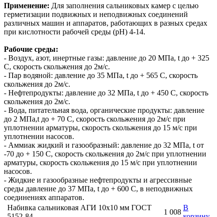
Применение:
Для заполнения сальниковых камер с целью
герметизации подвижных и неподвижных соединений
различных машин и аппаратов, работающих в разных средах
при кислотности рабочей среды (pH) 4-14.
Рабочие среды:
- Воздух, азот, инертные газы: давление до 20 МПа, t до + 325
C, скорость скольжения до 2м/с.
- Пар водяной: давление до 35 МПа, t до + 565 C, скорость
скольжения до 2м/с.
- Нефтепродукты: давление до 32 МПа, t до + 450 C, скорость
скольжения до 2м/с.
- Вода, питательная вода, органические продукты: давление
до 2 МПа,t до + 70 C, скорость скольжения до 2м/с при
уплотнении арматуры, скорость скольжения до 15 м/с при
уплотнении насосов.
- Аммиак жидкий и газообразный: давление до 32 МПа, t от
-70 до + 150 C, скорость скольжения до 2м/с при уплотнении
арматуры, скорость скольжения до 15 м/с при уплотнении
насосов.
- Жидкие и газообразные нефтепродукты и агрессивные
среды давление до 37 МПа, t до + 600 C, в неподвижных
соединениях аппаратов.
Набивка сальниковая АГИ 10х10 мм ГОСТ
В
1 008
5152-84
корзину