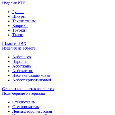
Изделия РТИ
Рукава
Шнуры
Техпластины
Коврики
Трубки
Ткани
Шланги ПВХ
Изделия из асбеста
Асбошнур
Паронит
Асботкань
Асбокартон
Набивка сальниковая
Асбест хризотиловый
Стеклоткань и стеклопластик
Полимерные материалы
Стеклоткань
Стеклопластик
Лента фторопластовая